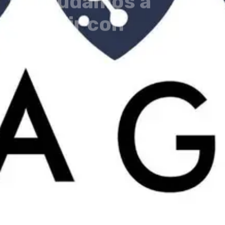
En ARGA
Consultores
te ayudamos a
cumplir con
requisitos solicitados por la
autoridad
Conocer más